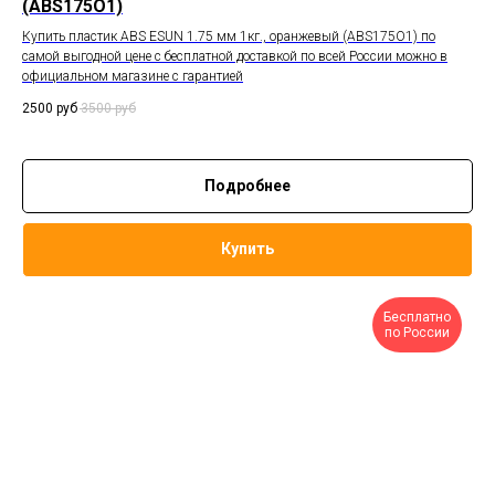
(ABS175O1)
Купить пластик ABS ESUN 1.75 мм 1кг., оранжевый (ABS175O1) по
самой выгодной цене с бесплатной доставкой по всей России можно в
официальном магазине с гарантией
2500
руб
3500
руб
Подробнее
Купить
Бесплатно
по России