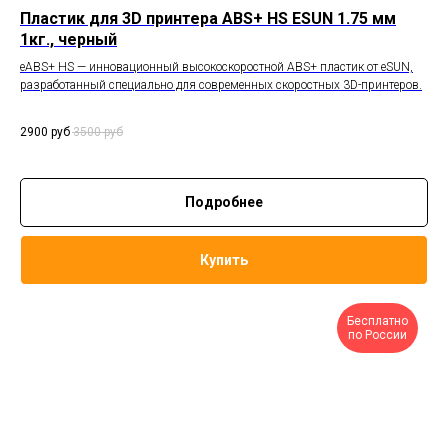
Пластик для 3D принтера ABS+ HS ESUN 1.75 мм
1кг., черный
eABS+ HS — инновационный высокоскоростной ABS+ пластик от eSUN,
разработанный специально для современных скоростных 3D-принтеров.
2900
руб
3500
руб
Подробнее
Купить
Бесплатно
по России