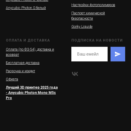
Настройки фотополимеров
Anycubic Photon S белый
Паспорт химической
безопасности
Gorky Liquide
ОПЛАТА И ДОСТАВКА
ПОДПИСКА НА НОВОСТИ
Оплата (по ФЗ-54), доставка и
возврат
Бесплатная доставка
Расрочка и кредит
Оферта
Лучший 3D принтер 2025 года
- Anycubic Photon Mono M5s
Pro