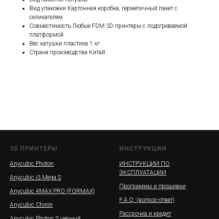
Вид упаковки Картонная коробка, герметичный пакет с
селикагелем
Совместимость Любые FDM 3D принтеры с подогреваемой
платформой
Вес катушки пластика 1 кг
Страна производства Китай
3D ПРИНТЕРЫ
ИНСТРУКЦИИ
Anycubic Photon
ИНСТРУКЦИИ ПО
ЭКСПЛУАТАЦИИ
Anycubic i3 Mega S
Программы и прошивки
Anycubic 4MAX PRO (FORMAX)
F.A.Q. (вопрос-ответ)
Anycubic Chiron
Рассрочка и кредит
Anycubic Photon S черный