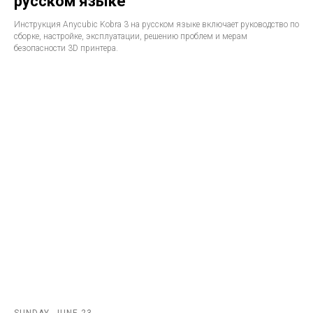
русском языке
Инструкция Anycubic Kobra 3 на русском языке включает руководство по
сборке, настройке, эксплуатации, решению проблем и мерам
безопасности 3D принтера.