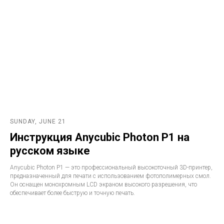
SUNDAY, JUNE 21
Инструкция Anycubic Photon P1 на
русском языке
Anycubic Photon P1 — это профессиональный высокоточный 3D-принтер,
предназначенный для печати с использованием фотополимерных смол.
Он оснащен монохромным LCD экраном высокого разрешения, что
обеспечивает более быструю и точную печать.