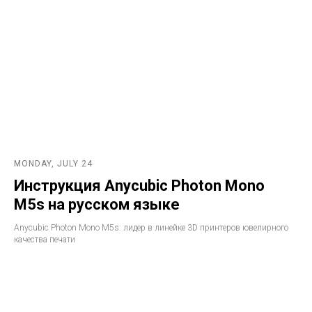
MONDAY, JULY 24
Инструкция Anycubic Photon Mono
M5s на русском языке
Anycubic Photon Mono M5s: лидер в линейке 3D принтеров ювелирного
качества печати