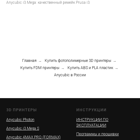
Anycubic i3 Mega: качественный ремейк Prusa i3
Главная
→
Купить фотополимерные 3D принтеры
→
Купить FDM принтеры
→
Купить ABS и PLA пластик
→
Anycubic в России
3D ПРИНТЕРЫ
ИНСТРУКЦИИ
Anycubic Photon
ИНСТРУКЦИИ ПО
ЭКСПЛУАТАЦИИ
Anycubic i3 Mega S
Программы и прошивки
Anycubic 4MAX PRO (FORMAX)