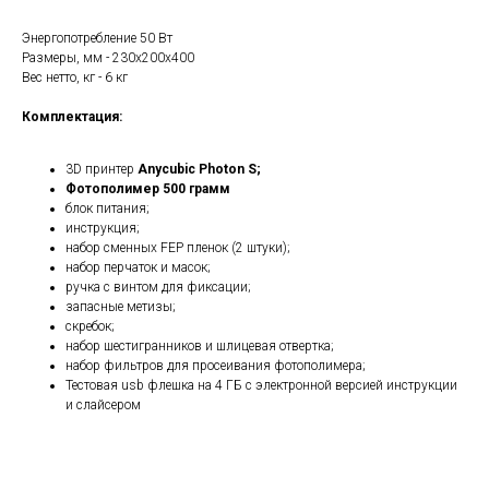
Энергопотребление 50 Вт
Размеры, мм - 230х200х400
Вес нетто, кг - 6 кг
Комплектация:
3D принтер
Anycubic Photon S;
Фотополимер 500 грамм
блок питания;
инструкция;
набор сменных FEP пленок (2 штуки);
набор перчаток и масок;
ручка с винтом для фиксации;
запасные метизы;
скребок;
набор шестигранников и шлицевая отвертка;
набор фильтров для просеивания фотополимера;
Тестовая usb флешка на 4 ГБ с электронной версией инструкции
и слайсером