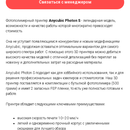
Связаться с менеджером
Фотополимерный принтер
Anycubic Photon S
- легендарная модель,
возможности и качество работы которой многократно превосходят
стоимость.
Она не уступает появляющимся конкурентам и новым модификациям
Anycubic, продолжая оставаться оптимальным вариантом для самого
широкого спектра работ. С помощью этого 3D принтера можно добиться
высокого качества моделей с отличной детализацией без переплат за
новизну и дополнительных затрат на расходные материалы.
Anycubic Photon S подходит как для хоббийного использования, так и для
решения профессиональных задач ювелиров и стоматологов. Наш 3D
принтер поставляется в комплектации с бутылкой фотополимера (500
грамм) и имеет 2 запасных FEP пленки, то есть уже полностью готовым к
работе.
Принтре обладает следующими ключевыми преимуществами:
высокая скорость печати 10–20 мм/ч
легкий и одновременно прочный корпус с увеличенными
окошками для лучшего обзора