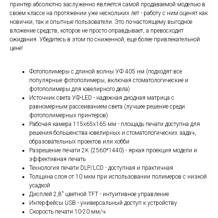
принтер абсолютно заслуженно является самой продаваемой моделью в
своем классе на протяжении уже нескольких лет - работу с ним оценят как
новички, так и опытные пользователи. Это по-настоящему выгодное
вложение средств, которое не просто оправдывает, а превосходит
ожидания. Убедитесь в этом по сниженной, еще более привлекательной
цене!
Фотополимеры с длиной волны УФ 405 нм (подходят все
популярные фотополимеры, включая стоматологические и
фотополимеры для ювелирного дела)
Источник света УФ-LED - надежная диодная матрица с
равномерным рассеиванием света (лучшее решение среди
фотополимерных принтеров)
Рабочая камера 115х65х165 мм - площадь печати доступна для
решения большенства ювелирных и стоматологических задач,
образовательных проектов или хобби
Разрешение печати 2K (2560*1440) - яркая проекция модели и
эффективная печать
Технология печати DLP/LCD - доступная и практичная
Толщина слоя от 10 мкм при использовании полимеров с низкой
усадкой
Дисплей 2,8" цветной TFT - интуитивное управление
Интерфейсы USB - универсальный доступ к устройству
Скорость печати 10-20 мм/ч