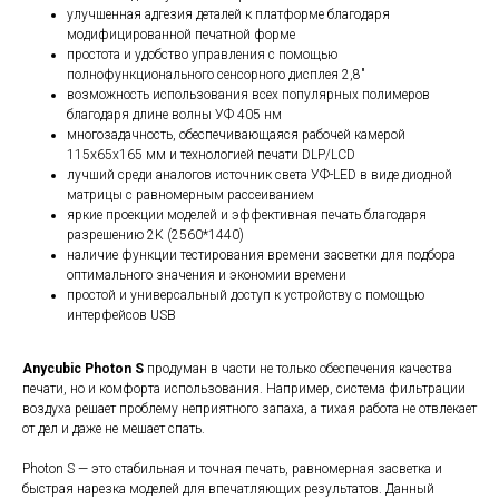
улучшенная адгезия деталей к платформе благодаря
модифицированной печатной форме
простота и удобство управления с помощью
полнофункционального сенсорного дисплея 2,8"
возможность использования всех популярных полимеров
благодаря длине волны УФ 405 нм
многозадачность, обеспечивающаяся рабочей камерой
115х65х165 мм и технологией печати DLP/LCD
лучший среди аналогов источник света УФ-LED в виде диодной
матрицы с равномерным рассеиванием
яркие проекции моделей и эффективная печать благодаря
разрешению 2K (2560*1440)
наличие функции тестирования времени засветки для подбора
оптимального значения и экономии времени
простой и универсальный доступ к устройству с помощью
интерфейсов USB
Anycubic Photon S
продуман в части не только обеспечения качества
печати, но и комфорта использования. Например, система фильтрации
воздуха решает проблему неприятного запаха, а тихая работа не отвлекает
от дел и даже не мешает спать.
Photon S — это стабильная и точная печать, равномерная засветка и
быстрая нарезка моделей для впечатляющих результатов. Данный