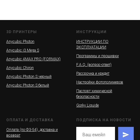
3D ПРИНТЕРЫ
ИНСТРУКЦИИ
Anycubic Photon
ИНСТРУКЦИИ ПО
ЭКСПЛУАТАЦИИ
Anycubic i3 Mega S
Программы и прошивки
Anycubic 4MAX PRO (FORMAX)
F.A.Q. (вопрос-ответ)
Anycubic Chiron
Рассрочка и кредит
Anycubic Photon S черный
Настройки фотополимеров
Anycubic Photon S белый
Паспорт химической
безопасности
Gorky Liquide
ОПЛАТА И ДОСТАВКА
ПОДПИСКА НА НОВОСТИ
Оплата (по ФЗ-54), доставка и
возврат