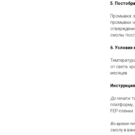
5. Постобр
Промывка: э
промывки: н
отверждение
смолы: посл
6. Условия 
Температура
от света: х
месяцев
Инструкция
До печати:
т
платформу, 
FEP-плёнки.
Во время пе
смолу в ван