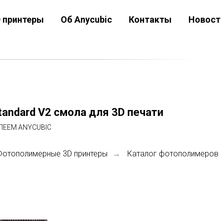
D принтеры
Об Anycubic
Контакты
Новост
tandard V2 смола для 3D печати
ЛЕЕМ ANYCUBIC
Фотополимерные 3D принтеры
Каталог фотополимеров
→