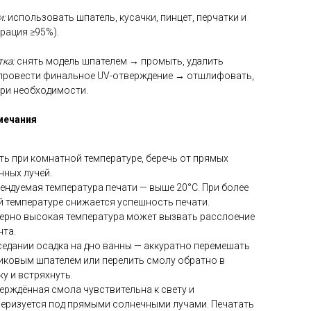
и:
использовать шпатель, кусачки, пинцет, перчатки и
трация ≥95%).
ка:
снять модель шпателем → промыть, удалить
 провести финальное UV-отверждение → отшлифовать,
при необходимости.
мечания
ть при комнатной температуре, беречь от прямых
чных лучей.
ендуемая температура печати — выше 20°C. При более
й температуре снижается успешность печати.
ерно высокая температура может вызвать расслоение
нта.
седании осадка на дно ванны — аккуратно перемешать
иковым шпателем или перелить смолу обратно в
у и встряхнуть.
ерждённая смола чувствительна к свету и
еризуется под прямыми солнечными лучами. Печатать