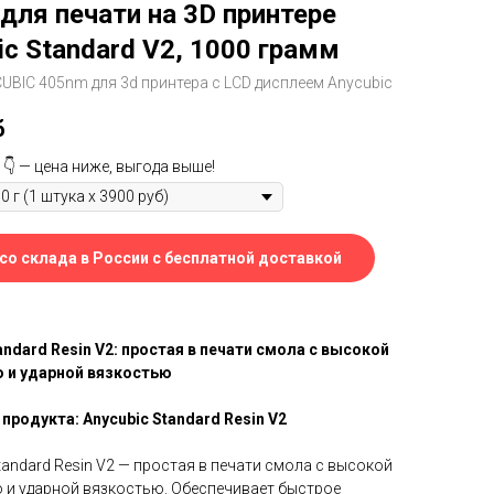
для печати на 3D принтере
ic Standard V2, 1000 грамм
BIC 405nm для 3d принтера с LCD дисплеем Anycubic
б
 👇 — цена ниже, выгода выше!
 со склада в России с бесплатной доставкой
andard Resin V2: простая в печати смола с высокой
 и ударной вязкостью
 продукта: Anycubic Standard Resin V2
andard Resin V2 — простая в печати смола с высокой
 и ударной вязкостью. Обеспечивает быстрое