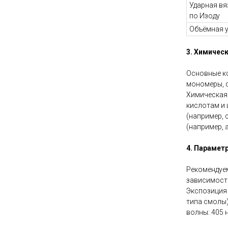
Ударная вя
по Изоду
Объёмная 
3. Химичес
Основные к
мономеры, 
Химическая 
кислотам и 
(например, 
(например, 
4. Парамет
Рекомендуем
зависимости
Экспозиция 
типа смолы)
волны: 405 