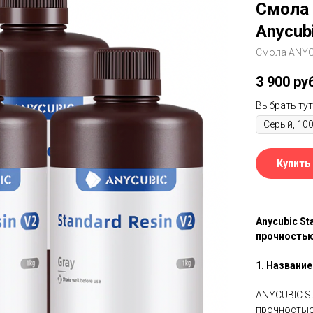
Смола 
Anycub
Смола ANYCU
3 900
ру
Выбрать тут
Купить
Anycubic St
прочностью
1. Название
ANYCUBIC St
прочностью