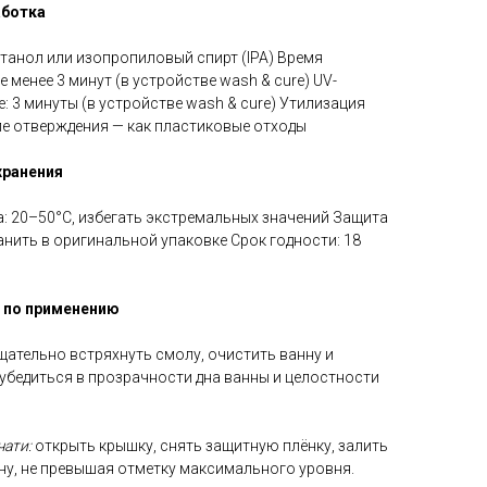
аботка
танол или изопропиловый спирт (IPA) Время
е менее 3 минут (в устройстве wash & cure) UV-
: 3 минуты (в устройстве wash & cure) Утилизация
е отверждения — как пластиковые отходы
хранения
: 20–50°C, избегать экстремальных значений Защита
ранить в оригинальной упаковке Срок годности: 18
 по применению
щательно встряхнуть смолу, очистить ванну и
убедиться в прозрачности дна ванны и целостности
чати:
открыть крышку, снять защитную плёнку, залить
ну, не превышая отметку максимального уровня.