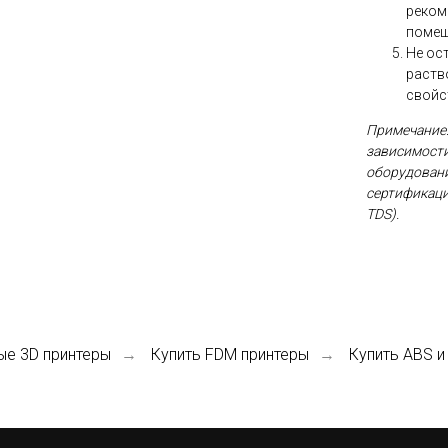
реком
помещ
Не ос
раств
свойс
Примечание:
зависимости
оборудовани
сертификаци
TDS).
ые 3D принтеры
Купить FDM принтеры
Купить ABS и
→
→