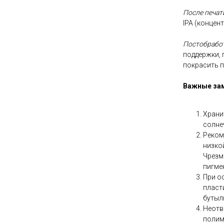
После печат
IPA (концен
Постобработ
поддержки,
покрасить 
Важные за
Храни
солне
Реком
низко
Чрезм
пигме
При о
пласт
бутылк
Неотв
полим