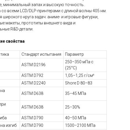
е, минимальный запах и высокую точность.
со всеми LCD/DLP-принтерами с длиной волны 405 нм.
я широкого круга задач: аниме- и игровые фигурки,
ые макеты, прототипы внешнего вида и
ьные R&D-детали.
кие свойства
стика
Стандарт испытания
Параметр
250–350 мПа·с
ASTM D2196
(25°C)
ASTM D792
1,05–1,25 г/см³
ASTM D2240
Shore D 80–83
 на
ASTM D638
35–45 МПа
при
ASTM D638
25–30%
гиба
ASTM D790
40–50 МПа
на изгиб
ASTM D790
1500–2100 МПа