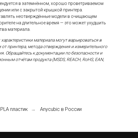
ендуется в затемнённом, хорошо проветриваемом
ении или с закрытой крышкой принтера.
тавлять неотверждённые модели в очищающем
орителе на длительное время — это может ухудшить
тва материала.
 характеристики материала могут варьироваться в
 от принтера, метода отверждения и измерительного
я. Обращайтесь к документации по безопасности и
онным отчётам продукта (MSDS, REACH, RoHS, EAN,
 PLA пластик
Anycubic в России
→