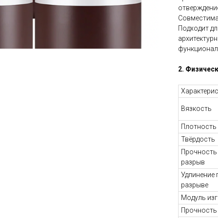
отверждени
Совместима 
Подходит дл
архитектурн
функционал
2. Физичес
Характери
Вязкость
Плотность
Твёрдость
Прочность
разрыв
Удлинение 
разрыве
Модуль из
Прочность 