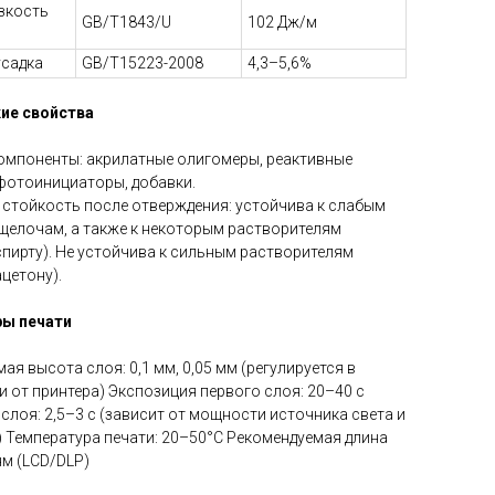
зкость
GB/T1843/U
102 Дж/м
усадка
GB/T15223-2008
4,3–5,6%
кие свойства
омпоненты: акрилатные олигомеры, реактивные
фотоинициаторы, добавки.
стойкость после отверждения: устойчива к слабым
щелочам, а также к некоторым растворителям
спирту). Не устойчива к сильным растворителям
ацетону).
ры печати
ая высота слоя: 0,1 мм, 0,05 мм (регулируется в
 от принтера) Экспозиция первого слоя: 20–40 с
слоя: 2,5–3 с (зависит от мощности источника света и
 Температура печати: 20–50°C Рекомендуемая длина
нм (LCD/DLP)