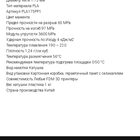
Диаметр нити 1.75 мм
Тип материала PLA
Артикул PLA175PP1
Цвет мажента
Предел прочности на разрыв 65 MPa
Прочность на изгиб 97 MPa
Модуль упругости 3600 MPa
Ударная прочность по Изоду 4 кДж/м2
Температура плавления 190 — 220
Плотность 1,24 г/см.куб.
Температура размягчения 56°C
Рекомендуемая температура подогрева площадки 0-50 °C
Вид намотки Катушка
Вид упаковки Картонная коробка, герметичный пакет с селикагелем
Совместимость Любые FDM 3D принтеры
Вес катушки пластика 1 кг
Страна производства Китай