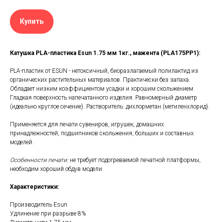
Купить
Катушка PLA-пластика Esun 1.75 мм 1кг., мажента (PLA175PP1):
PLA-пластик от ESUN - нетоксичный, биоразлагаемый полилактид из
органических растительных материалов. Практически без запаха.
Обладает низким коэффициентом усадки и хорошим скольжением.
Гладкая поверхность напечатанного изделия. Равномерный диаметр
(идеально круглое сечение). Растворитель: дихлорметан (метиленхлорид).
Применяется для печати сувениров, игрушек, домашних
принадлежностей, подшипников скольжения, больших и составных
моделей.
Особенности печати:
не требует подогреваемой печатной платформы,
необходим хороший обдув модели.
Характеристики:
Производитель Esun
Удлинение при разрыве 8%