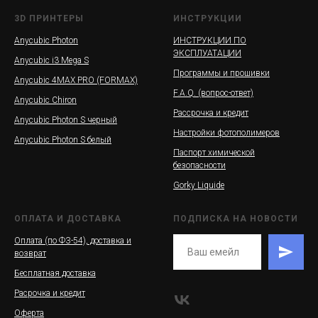
3D ПРИНТЕРЫ
ИНСТРУКЦИИ
Anycubic Photon
ИНСТРУКЦИИ ПО
ЭКСПЛУАТАЦИИ
Anycubic i3 Mega S
Программы и прошивки
Anycubic 4MAX PRO (FORMAX)
F.A.Q. (вопрос-ответ)
Anycubic Chiron
Рассрочка и кредит
Anycubic Photon S черный
Настройки фотополимеров
Anycubic Photon S белый
Паспорт химической
безопасности
Gorky Liquide
ОПЛАТА И ДОСТАВКА
ПОДПИСКА НА НОВОСТИ
Оплата (по ФЗ-54), доставка и
возврат
Бесплатная доставка
Расрочка и кредит
Оферта