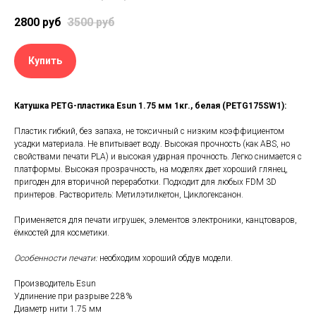
2800
руб
3500
руб
Купить
Катушка PETG-пластика Esun 1.75 мм 1кг., белая (PETG175SW1):
Пластик гибкий, без запаха, не токсичный с низким коэффициентом
усадки материала. Не впитывает воду. Высокая прочность (как ABS, но
свойствами печати PLA) и высокая ударная прочность. Легко снимается с
платформы. Высокая прозрачность, на моделях дает хороший глянец,
пригоден для вторичной переработки. Подходит для любых FDM 3D
принтеров. Растворитель: Метилэтилкетон, Циклогексанон.
Применяется для печати игрушек, элементов электроники, канцтоваров,
ёмкостей для косметики.
Особенности печати:
необходим хороший обдув модели.
Производитель Esun
Удлинение при разрыве 228%
Диаметр нити 1.75 мм