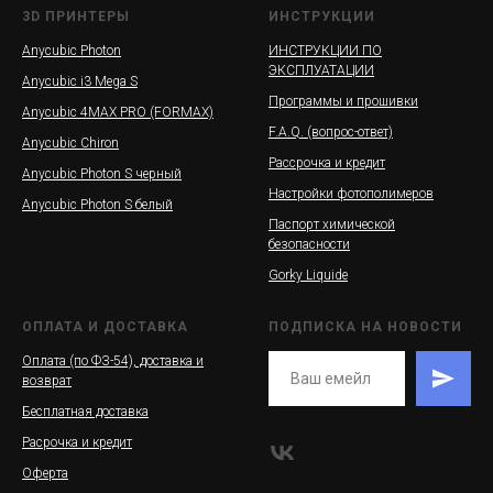
3D ПРИНТЕРЫ
ИНСТРУКЦИИ
Anycubic Photon
ИНСТРУКЦИИ ПО
ЭКСПЛУАТАЦИИ
Anycubic i3 Mega S
Программы и прошивки
Anycubic 4MAX PRO (FORMAX)
F.A.Q. (вопрос-ответ)
Anycubic Chiron
Рассрочка и кредит
Anycubic Photon S черный
Настройки фотополимеров
Anycubic Photon S белый
Паспорт химической
безопасности
Gorky Liquide
ОПЛАТА И ДОСТАВКА
ПОДПИСКА НА НОВОСТИ
Оплата (по ФЗ-54), доставка и
возврат
Бесплатная доставка
Расрочка и кредит
Оферта