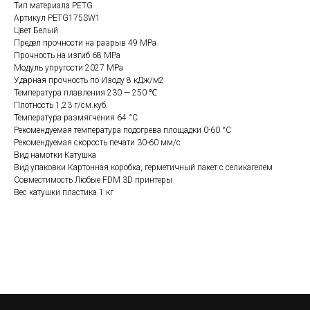
Тип материала PETG
Артикул PETG175SW1
Цвет Белый
Предел прочности на разрыв 49 MPa
Прочность на изгиб 68 MPa
Модуль упругости 2027 MPa
Ударная прочность по Изоду 8 кДж/м2
Температура плавления 230 — 250 ℃
Плотность 1,23 г/см.куб.
Температура размягчения 64 °C
Рекомендуемая температура подогрева площадки 0-60 °C
Рекомендуемая скорость печати 30-60 мм/с
Вид намотки Катушка
Вид упаковки Картонная коробка, герметичный пакет с селикагелем
Совместимость Любые FDM 3D принтеры
Вес катушки пластика 1 кг