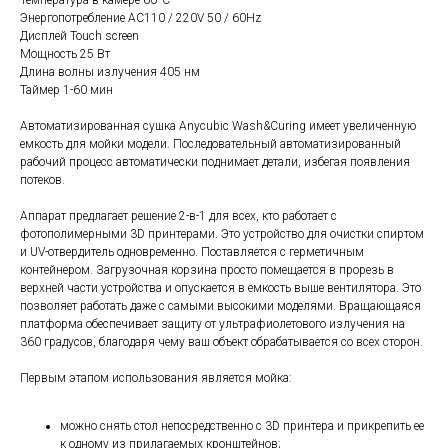
Температура в камере 60°C
Энергопотребление AC110 / 220V 50 / 60Hz
Дисплей Touch screen
Мощность 25 Вт
Длина волны излучения 405 нм
Таймер 1-60 мин
Автоматизированная сушка Anycubic Wash&Curing имеет увеличенную
емкость для мойки модели. Последовательный автоматизированный
рабочий процесс автоматически поднимает детали, избегая появления
потеков.
Аппарат предлагает решение 2-в-1 для всех, кто работает с
фотополимерными 3D принтерами. Это устройство для очистки спиртом
и UV-отвердитель одновременно. Поставляется с герметичным
контейнером. Загрузочная корзина просто помещается в прорезь в
верхней части устройства и опускается в емкость выше вентилятора. Это
позволяет работать даже с самыми высокими моделями. Вращающаяся
платформа обеспечивает защиту от ультрафиолетового излучения на
360 градусов, благодаря чему ваш объект обрабатывается со всех сторон.
Первым этапом использования является мойка:
можно снять стол непосредственно с 3D принтера и прикрепить ее
к одному из прилагаемых кронштейнов;