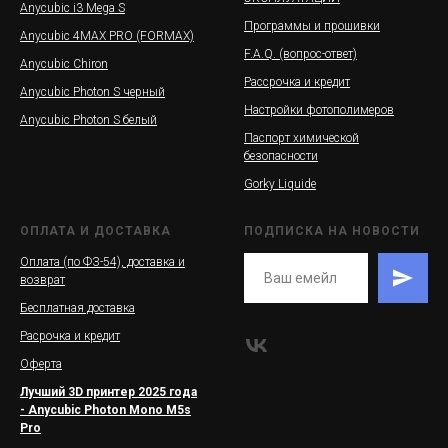
Anycubic i3 Mega S
Программы и прошивки
Anycubic 4MAX PRO (FORMAX)
F.A.Q. (вопрос-ответ)
Anycubic Chiron
Рассрочка и кредит
Anycubic Photon S черный
Настройки фотополимеров
Anycubic Photon S белый
Паспорт химической
безопасности
Gorky Liquide
ОПЛАТА И ДОСТАВКА
ПОДПИСКА НА НОВОСТИ
Оплата (по ФЗ-54), доставка и
возврат
Бесплатная доставка
Расрочка и кредит
Оферта
Лучший 3D принтер 2025 года
- Anycubic Photon Mono M5s
Pro