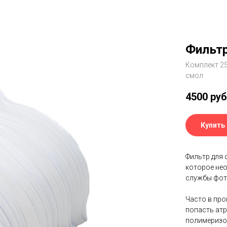
Фильтр
Комплект 2
смол
4500
руб
Купить
Фильтр для 
которое нео
службы фот
Часто в про
попасть атр
полимеризо