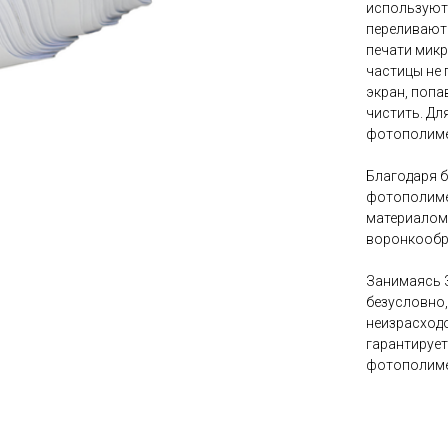
используют
переливают 
печати мик
частицы не 
экран, попа
чистить. Дл
фотополиме
Благодаря 
фотополиме
материалом
воронкообр
Занимаясь 3
безусловно
неизрасход
гарантирует
фотополиме