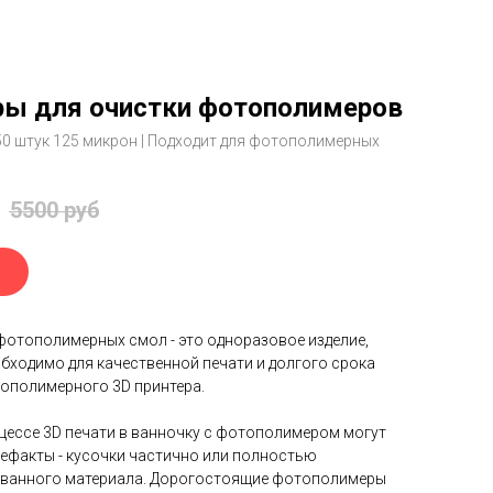
ы для очистки фотополимеров
50 штук
125 микрон | Подходит для фотополимерных
5500
руб
фотополимерных смол - это одноразовое изделие,
бходимо для качественной печати и долгого срока
ополимерного 3D принтера.
цессе 3D печати в ванночку с фотополимером могут
ефакты - кусочки частично или полностью
ванного материала. Дорогостоящие фотополимеры