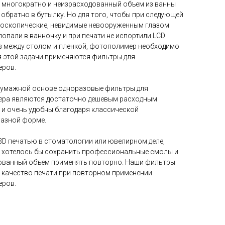
 многократно и неизрасходованный объем из ванны
обратно в бутылку. Но для того, чтобы при следующей
роскопические, невидимые невооруженным глазом
попали в ванночку и при печати не испортили LCD
в между столом и пленкой, фотополимер необходимо
я этой задачи применяются фильтры для
ров.
бумажной основе одноразовые фильтры для
ра являются достаточно дешевым расходным
 и очень удобны благодаря классической
азной форме.
D печатью в стоматологии или ювелирном деле,
, хотелось бы сохранить профессиональные смолы и
ованный объем применять повторно. Наши фильтры
 качество печати при повторном применении
ров.