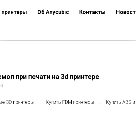
D принтеры
Об Anycubic
Контакты
Новост
мол при печати на 3d принтере
ОН
ые 3D принтеры
Купить FDM принтеры
Купить ABS и
→
→