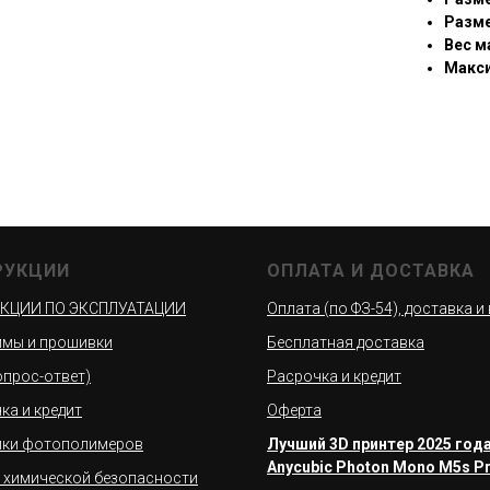
Разме
Вес м
Макси
РУКЦИИ
ОПЛАТА И ДОСТАВКА
КЦИИ ПО ЭКСПЛУАТАЦИИ
Оплата (по ФЗ-54), доставка и
мы и прошивки
Бесплатная доставка
вопрос-ответ)
Расрочка и кредит
ка и кредит
Оферта
йки фотополимеров
Лучший 3D принтер 2025 года
Anycubic Photon Mono M5s P
 химической безопасности