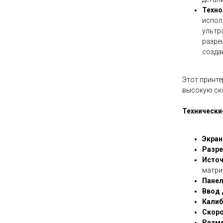
Техно
испол
ультр
разре
созда
Этот принте
высокую ско
Технически
Экран
Разре
Источ
матр
Панел
Ввод 
Калиб
Скоро
Разме