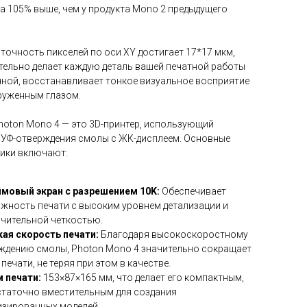
а 105% выше, чем у продукта Mono 2 предыдущего
 точность пикселей по оси XY достигает 17*17 мкм,
тельно делает каждую деталь вашей печатной работы
чной, восстанавливает тонкое визуальное восприятие
руженным глазом.
oton Mono 4 — это 3D-принтер, использующий
 УФ-отверждения смолы с ЖК-дисплеем. Основные
тики включают:
мовый экран с разрешением 10K:
Обеспечивает
жность печати с высоким уровнем детализации и
чительной четкостью.
ая скорость печати:
Благодаря высокоскоростному
ждению смолы, Photon Mono 4 значительно сокращает
печати, не теряя при этом в качестве.
 печати:
153×87×165 мм, что делает его компактным,
статочно вместительным для создания
изированных моделей.