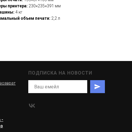
ры принтера:
230×235×391 мм
ашины:
4 кг
мальный объем печати:
2,2 л
ПОДПИСКА НА НОВОСТИ
 возврат
 -
ro