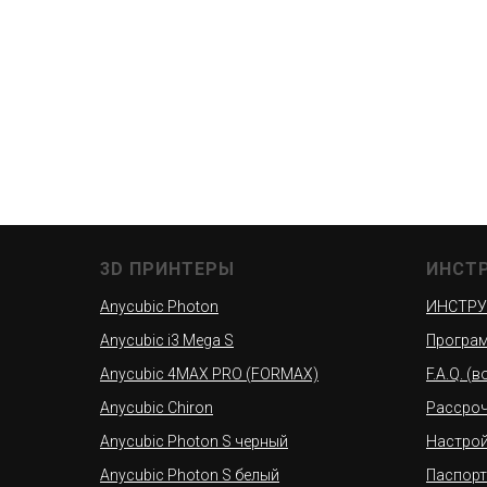
3D ПРИНТЕРЫ
ИНСТ
Anycubic Photon
ИНСТРУ
Anycubic i3 Mega S
Програм
Anycubic 4MAX PRO (FORMAX)
F.A.Q. (
Anycubic Chiron
Рассроч
Anycubic Photon S черный
Настро
Anycubic Photon S белый
Паспорт