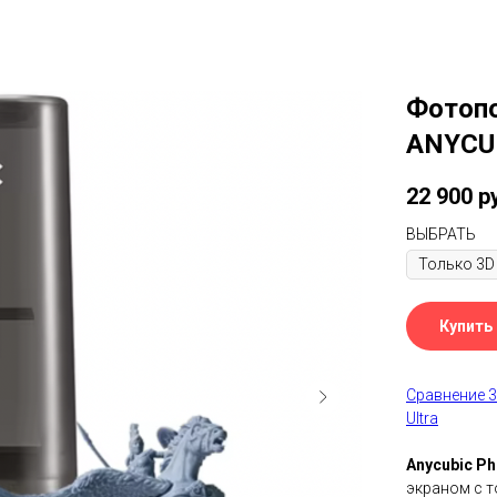
Фотопо
ANYCUB
22 900
р
ВЫБРАТЬ
Купить
Сравнение 3
Ultra
Anycubic P
экраном с т