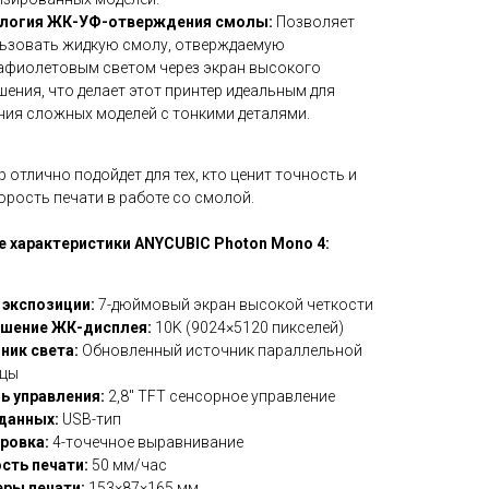
логия ЖК-УФ-отверждения смолы:
Позволяет
ьзовать жидкую смолу, отверждаемую
афиолетовым светом через экран высокого
шения, что делает этот принтер идеальным для
ния сложных моделей с тонкими деталями.
р отлично подойдет для тех, кто ценит точность и
рость печати в работе со смолой.
е характеристики ANYCUBIC Photon Mono 4:
 экспозиции:
7-дюймовый экран высокой четкости
шение ЖК-дисплея:
10K (9024×5120 пикселей)
ник света:
Обновленный источник параллельной
ицы
ь управления:
2,8'' TFT сенсорное управление
данных:
USB-тип
ровка:
4-точечное выравнивание
сть печати:
50 мм/час
ры печати:
153×87×165 мм