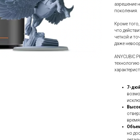
азрешение н
поколения.
Кроме того,
что действи
четкой и то
даже невоо
ANYCUBIC Ph
технологию
характерис
7-дюй
возмо
исклю
Высок
отвер
время 
Объем
но до
детал