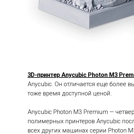
3D-принтер Anycubic Photon M3 Pre
Anycubic. Он отличается еще более в
тоже время доступной ценой.
Anycubic Photon M3 Premium — четве
полимерных принтеров Anycubic по
всех других машинах серии Photon M