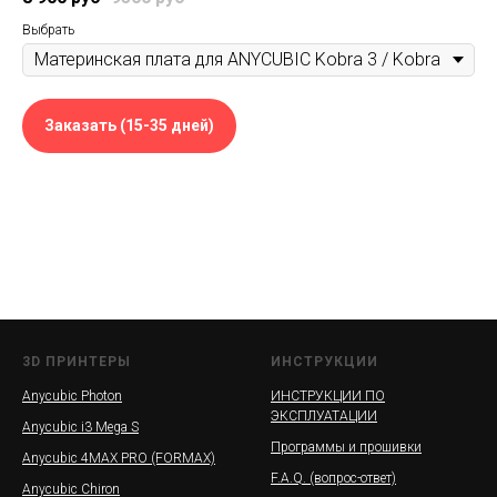
Выбрать
Заказать (15-35 дней)
3D ПРИНТЕРЫ
ИНСТРУКЦИИ
Anycubic Photon
ИНСТРУКЦИИ ПО
ЭКСПЛУАТАЦИИ
Anycubic i3 Mega S
Программы и прошивки
Anycubic 4MAX PRO (FORMAX)
F.A.Q. (вопрос-ответ)
Anycubic Chiron