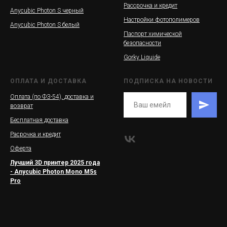
Рассрочка и кредит
Anycubic Photon S черный
Настройки фотополимеров
Anycubic Photon S белый
Паспорт химической
безопасности
Gorky Liquide
ОПЛАТА И ДОСТАВКА
ПОДПИСКА НА НОВОСТИ
Оплата (по ФЗ-54), доставка и
возврат
Бесплатная доставка
Расрочка и кредит
Оферта
Лучший 3D принтер 2025 года
- Anycubic Photon Mono M5s
Pro