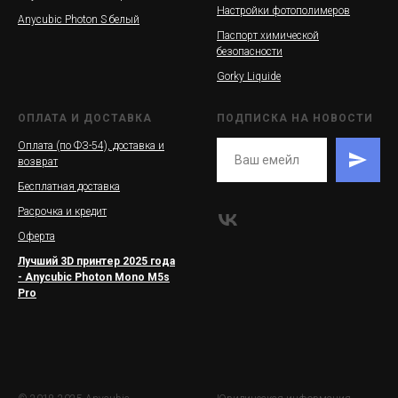
Настройки фотополимеров
Anycubic Photon S белый
Паспорт химической
безопасности
Gorky Liquide
ОПЛАТА И ДОСТАВКА
ПОДПИСКА НА НОВОСТИ
Оплата (по ФЗ-54), доставка и
возврат
Бесплатная доставка
Расрочка и кредит
Оферта
Лучший 3D принтер 2025 года
- Anycubic Photon Mono M5s
Pro