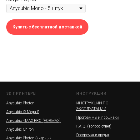
Выберите модель
Купить с бесплатной доставкой
3D ПРИНТЕРЫ
ИНСТРУКЦИИ
Anycubic Photon
ИНСТРУКЦИИ ПО
ЭКСПЛУАТАЦИИ
Anycubic i3 Mega S
Программы и прошивки
Anycubic 4MAX PRO (FORMAX)
F.A.Q. (вопрос-ответ)
Anycubic Chiron
Рассрочка и кредит
Anycubic Photon S черный