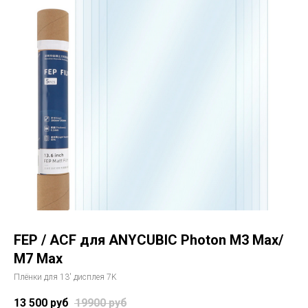
FEP / ACF для ANYCUBIC Photon M3 Max/
M7 Max
Плёнки для 13' дисплея 7K
13 500
руб
19900
руб