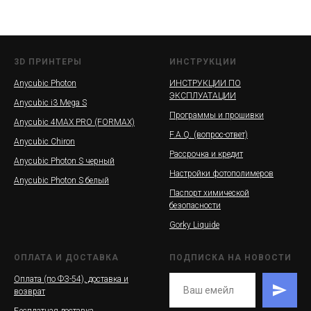
3D ПРИНТЕРЫ
ИНСТРУКЦИИ
Anycubic Photon
ИНСТРУКЦИИ ПО
ЭКСПЛУАТАЦИИ
Anycubic i3 Mega S
Программы и прошивки
Anycubic 4MAX PRO (FORMAX)
F.A.Q. (вопрос-ответ)
Anycubic Chiron
Рассрочка и кредит
Anycubic Photon S черный
Настройки фотополимеров
Anycubic Photon S белый
Паспорт химической
безопасности
Gorky Liquide
ОПЛАТА И ДОСТАВКА
ПОДПИСКА НА НОВОСТИ
Оплата (по ФЗ-54), доставка и
возврат