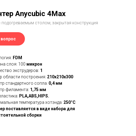
нтер Anycubic 4Max
с подогреваемым столом, закрытая конструкция
 вопрос
логия:
FDM
на слоя: 100
микрон
ество экструдеров:
1
р области построения:
210x210x300
тр стандартного сопла:
0,4 мм
тр филамента:
1,75 мм
пластика:
PLA,ABS,HIPS.
мальная температура хотэнда:
250°C
ер поставляется в виде набора для
тоятельной сборки