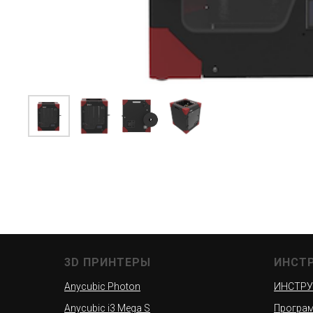
3D ПРИНТЕРЫ
ИНСТ
Anycubic Photon
ИНСТРУ
Anycubic i3 Mega S
Програм