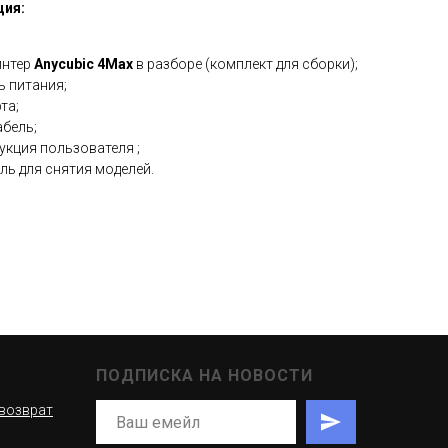
ция:
интер
Anycubic 4Max
в разборе (комплект для сборки);
ь питания;
та;
абель;
укция пользователя ;
ль для снятия моделей.
ПОДПИСКА НА НОВОСТИ
 возврат