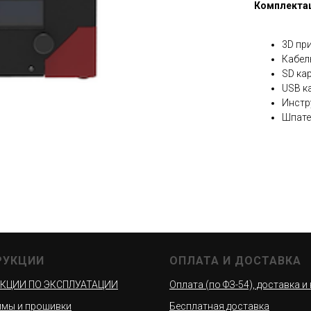
Комплекта
3D пр
Кабел
SD кар
USB к
Инстр
Шпате
РУКЦИИ
ОПЛАТА И ДОСТАВКА
КЦИИ ПО ЭКСПЛУАТАЦИИ
Оплата (по ФЗ-54), доставка и
мы и прошивки
Бесплатная доставка