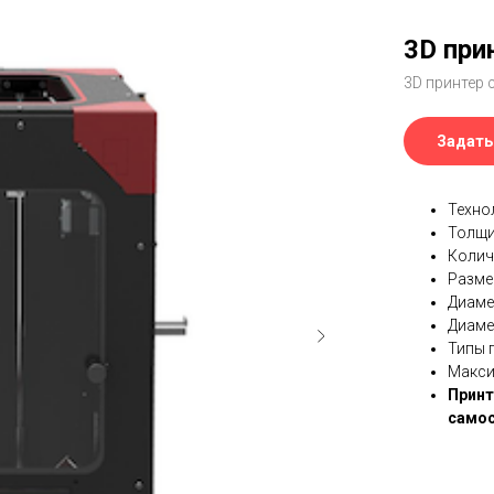
3D при
3D принтер 
Задать
Техно
Толщи
Колич
Разме
Диаме
Диаме
Типы 
Макси
Принт
самос