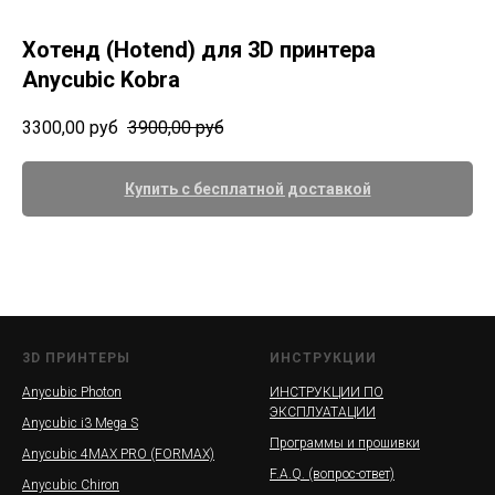
Хотенд (Hotend) для 3D принтера
Anycubic Kobra
3300,00
руб
3900,00
руб
Купить с бесплатной доставкой
3D ПРИНТЕРЫ
ИНСТРУКЦИИ
Anycubic Photon
ИНСТРУКЦИИ ПО
ЭКСПЛУАТАЦИИ
Anycubic i3 Mega S
Программы и прошивки
Anycubic 4MAX PRO (FORMAX)
F.A.Q. (вопрос-ответ)
Anycubic Chiron