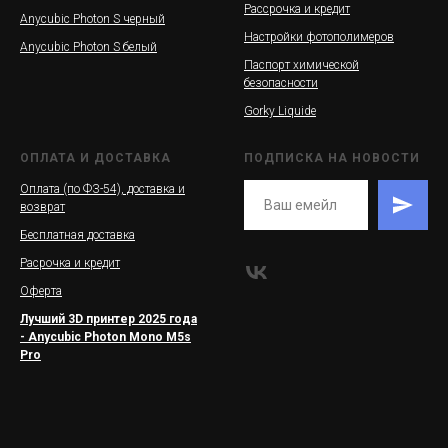
Рассрочка и кредит
Anycubic Photon S черный
Настройки фотополимеров
Anycubic Photon S белый
Паспорт химической
безопасности
Gorky Liquide
ОПЛАТА И ДОСТАВКА
ПОДПИСКА НА НОВОСТИ
Оплата (по ФЗ-54), доставка и
возврат
Бесплатная доставка
Расрочка и кредит
Оферта
Лучший 3D принтер 2025 года
- Anycubic Photon Mono M5s
Pro