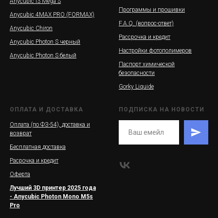
Anycubic i3 Mega S
Программы и прошивки
Anycubic 4MAX PRO (FORMAX)
F.A.Q. (вопрос-ответ)
Anycubic Chiron
Рассрочка и кредит
Anycubic Photon S черный
Настройки фотополимеров
Anycubic Photon S белый
Паспорт химической
безопасности
Gorky Liquide
ОПЛАТА И ДОСТАВКА
ПОДПИСКА НА НОВОСТИ
Оплата (по ФЗ-54), доставка и
возврат
Бесплатная доставка
Расрочка и кредит
Оферта
Лучший 3D принтер 2025 года
- Anycubic Photon Mono M5s
Pro