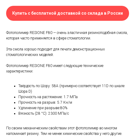
Купить с бесплатной доставкой со склада в России
Фотополимер RESIONE F80 — очень эластичная резиноподобная смола,
которая часто применяется в сфере стоматологии.
Эта смола хорошо подходит для печати демонстрационных
стоматологических моделей.
Фотополимер RESIONE F80 имеет следующие технические
характеристики:
Твёрдость по Шору: 58A (примерно соответствует 11D по шкале
Шора D)
Прочность на растяжение: 1.7 МПа
Прочность на разрыв: 5.7 Кн/м
Удлинение при разрыве:80%
Вязкость (28 °С): 2300 МПа/с
По своим механическим свойствам этот фотополимер во многом
напоминает резину. Тем не менее химические свойства у него другие.