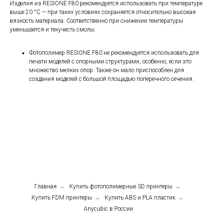
Изделия из RESIONE F80 рекомендуется использовать при температуре
выше 20 °С — при таких условиях сохраняется относительно высокая
вязкость материала. Соответственно при снижении температуры
уменьшается и текучесть смолы.
Фотополимер RESIONE F80 не рекомендуется использовать для
печати моделей с опорными структурами, особенно, если это
множество мелких опор. Также он мало приспособлен для
создания моделей с большой площадью поперечного сечения.
Главная
→
Купить фотополимерные 3D принтеры
→
Купить FDM принтеры
→
Купить ABS и PLA пластик
→
Anycubic в России