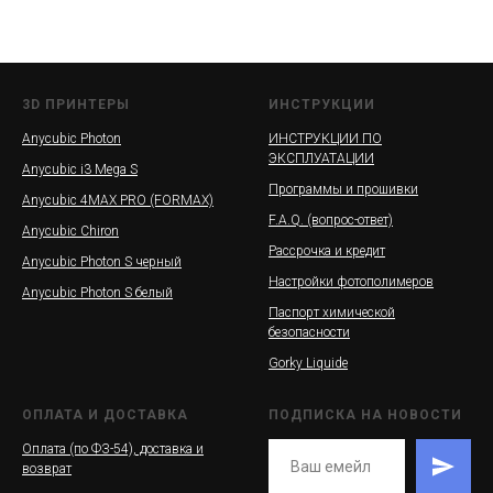
3D ПРИНТЕРЫ
ИНСТРУКЦИИ
Anycubic Photon
ИНСТРУКЦИИ ПО
ЭКСПЛУАТАЦИИ
Anycubic i3 Mega S
Программы и прошивки
Anycubic 4MAX PRO (FORMAX)
F.A.Q. (вопрос-ответ)
Anycubic Chiron
Рассрочка и кредит
Anycubic Photon S черный
Настройки фотополимеров
Anycubic Photon S белый
Паспорт химической
безопасности
Gorky Liquide
ОПЛАТА И ДОСТАВКА
ПОДПИСКА НА НОВОСТИ
Оплата (по ФЗ-54), доставка и
возврат