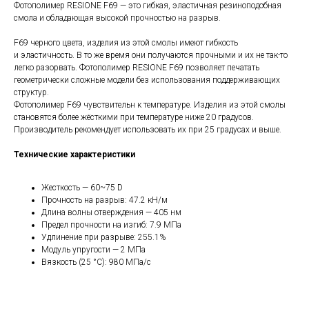
Фотополимер RESIONE F69 — это гибкая, эластичная резиноподобная
смола и обладающая высокой прочностью на разрыв.
F69 черного цвета, изделия из этой смолы имеют гибкость
и эластичность. В то же время они получаются прочными и их не так-то
легко разорвать. Фотополимер RESIONE F69 позволяет печатать
геометрически сложные модели без использования поддерживающих
структур.
Фотополимер F69 чувствительн к температуре. Изделия из этой смолы
становятся более жёсткими при температуре ниже 20 градусов.
Производитель рекомендует использовать их при 25 градусах и выше.
Технические характеристики
Жесткость — 60~75 D
Прочность на разрыв: 47.2 кН/м
Длина волны отверждения — 405 нм
Предел прочности на изгиб: 7.9 МПа
Удлинение при разрыве: 255.1%
Модуль упругости — 2 МПа
Вязкость (25 °С): 980 МПа/с