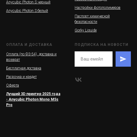
Anycubic Photon S черный
Настройки фотополимеров
Anycubic Photon S белый
Паспорт химической
безопасности
Gorky Liquide
ОПЛАТА И ДОСТАВКА
ПОДПИСКА НА НОВОСТИ
Оплата (по ФЗ-54), доставка и
возврат
Бесплатная доставка
Расрочка и кредит
Оферта
Лучший 3D принтер 2025 года
- Anycubic Photon Mono M5s
Pro