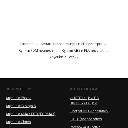
Главная
→
Купить фотополимерные 3D принтеры
→
Купить FDM принтеры
→
Купить ABS и PLA пластик
→
Anycubic в России
3D ПРИНТЕРЫ
ИНСТРУКЦИИ
Anycubic Photon
ИНСТРУКЦИИ ПО
ЭКСПЛУАТАЦИИ
Anycubic i3 Mega S
Программы и прошивки
Anycubic 4MAX PRO (FORMAX)
F.A.Q. (вопрос-ответ)
Anycubic Chiron
Рассрочка и кредит