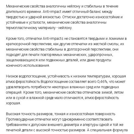
Механические свойства аналогичны нейлону и стабильны в течение
длительного времени. Anti-impact имеет отличный баланс между
твердостью и ударной вязкостью. Оттиски достаточно износостойкие и
устойчивые к усталости, механические свойства аналогичны
термопластичному материалу - нейлону.
Кроме того, отпечатки Anti-impacts не становятся твердыми и ломкими в
краткосрочной перспективе, как другие отпечатки из жесткой смолы, их
механические свойства стабильны в долгосрочной перспективе, они
подходят для печати повторяемых механических, ударопрочных,
защелкивающихся или подвижных деталей, или даже продукты
конечного использования.
Низкое водопоглощение, устойчивость к низким температурам, хорошая
атмосферостойкость Водопоглощение составляет всего 0,46%, что может
удовлетворить потребности некоторых влажных сред или подводных
операций. Кроме того, механические свойства отпечатков зимой, летом
или в сухой и влажной среде мало отличаются, атмосферостойкость
хорошая.
Высокая точность размеров, тонкая и износостойкая поверхность
Противоударные отпечатки могут одновременно соответствовать
требованиям к допускам внешнего диаметра и апертуры одной и той же
печатной детали с высокой точностью размеров. А специальная формула