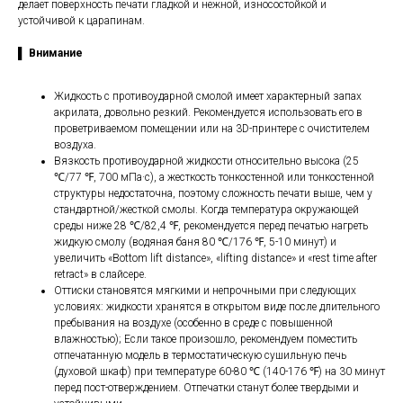
делает поверхность печати гладкой и нежной, износостойкой и
устойчивой к царапинам.
▌ Внимание
Жидкость с противоударной смолой имеет характерный запах
акрилата, довольно резкий. Рекомендуется использовать его в
проветриваемом помещении или на 3D-принтере с очистителем
воздуха.
Вязкость противоударной жидкости относительно высока (25
℃/77 ℉, 700 мПа·с), а жесткость тонкостенной или тонкостенной
структуры недостаточна, поэтому сложность печати выше, чем у
стандартной/жесткой смолы. Когда температура окружающей
среды ниже 28 ℃/82,4 ℉, рекомендуется перед печатью нагреть
жидкую смолу (водяная баня 80 ℃/176 ℉, 5-10 минут) и
увеличить «Bottom lift distance», «lifting distance» и «rest time after
retract» в слайсере.
Оттиски становятся мягкими и непрочными при следующих
условиях: жидкости хранятся в открытом виде после длительного
пребывания на воздухе (особенно в среде с повышенной
влажностью); Если такое произошло, рекомендуем поместить
отпечатанную модель в термостатическую сушильную печь
(духовой шкаф) при температуре 60-80 ℃ (140-176 ℉) на 30 минут
перед пост-отверждением. Отпечатки станут более твердыми и