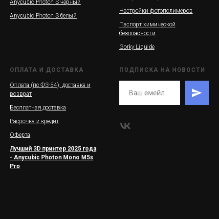
Anycubic Photon S черный
Настройки фотополимеров
Anycubic Photon S белый
Паспорт химической
безопасности
Gorky Liquide
ОПЛАТА И ДОСТАВКА
ПОДПИСКА НА НОВОСТИ
Оплата (по ФЗ-54), доставка и
возврат
Бесплатная доставка
Расрочка и кредит
Оферта
Лучший 3D принтер 2025 года
- Anycubic Photon Mono M5s
Pro