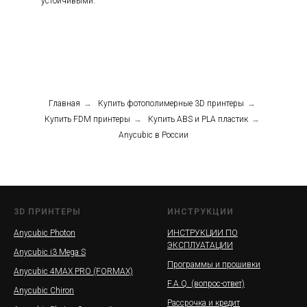
устойчивыми.
Главная
→
Купить фотополимерные 3D принтеры
→
Купить FDM принтеры
→
Купить ABS и PLA пластик
→
Anycubic в России
3D ПРИНТЕРЫ
ИНСТРУКЦИИ
Anycubic Photon
ИНСТРУКЦИИ ПО
ЭКСПЛУАТАЦИИ
Anycubic i3 Mega S
Программы и прошивки
Anycubic 4MAX PRO (FORMAX)
F.A.Q. (вопрос-ответ)
Anycubic Chiron
Рассрочка и кредит