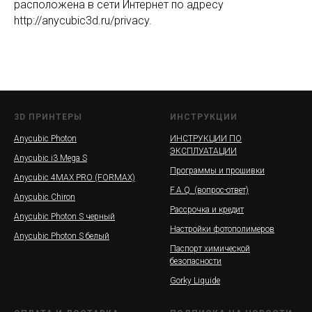
расположена в сети Интернет по адресу
http://anycubic3d.ru/privacy.
3D ПРИНТЕРЫ
ИНСТРУКЦИИ
Anycubic Photon
ИНСТРУКЦИИ ПО
ЭКСПЛУАТАЦИИ
Anycubic i3 Mega S
Программы и прошивки
Anycubic 4MAX PRO (FORMAX)
F.A.Q. (вопрос-ответ)
Anycubic Chiron
Рассрочка и кредит
Anycubic Photon S черный
Настройки фотополимеров
Anycubic Photon S белый
Паспорт химической
безопасности
Gorky Liquide