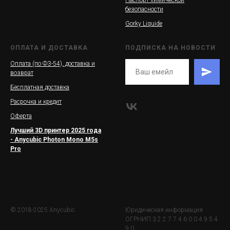
Паспорт химической
безопасности
Gorky Liquide
ОПЛАТА И ДОСТАВКА
ПОДПИСКА НА НОВОСТИ
Оплата (по ФЗ-54), доставка и
возврат
Бесплатная доставка
Расрочка и кредит
Оферта
Лучший 3D принтер 2025 года
- Anycubic Photon Mono M5s
Pro
© 2018-2025 Anycubic
Юридическая информация
ОГРНИП 3 2 2 7 7 4 6 0 0 4 9 5 4
9 0