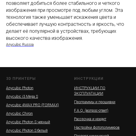
позволяет добиться более стабильного и четкого
изображения при просмотре под любым углом. Эта
технология также уменьшает искажения цвета и
обеспечивает лучшую контрастность и яркость, что
делает её популярной в устройствах, требующих
высокого качества изображения.
Anycubic Russia
3D ПРИНТЕРЫ
ИНСТРУКЦИИ
Anycubic Photon
ИНСТРУКЦИИ ПО
ЭКСПЛУАТАЦИИ
Anycubic i3 Mega S
Программы и прошивки
Anycubic 4MAX PRO (FORMAX)
F.A.Q. (вопрос-ответ)
Anycubic Chiron
Рассрочка и кредит
Anycubic Photon S черный
Настройки фотополимеров
Anycubic Photon S белый