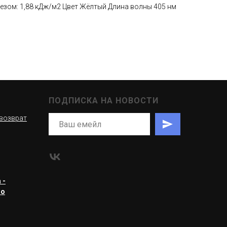
резом: 1,88 кДж/м2 Цвет Жёлтый Длина волны 405 нм
ПОДПИСКА НА НОВОСТИ
 возврат
 -
ro