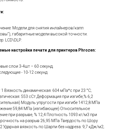
и:
чение: Модели для снятия инлайнеров/капп
ковы"), габаритные модели высокой точности.
р: LCD\DLP.
мые настройки печати для принтеров Phrozen:
вые слои 3-4шт – 60 секунд,
ледующие - 10-12 секунд.
г 1 Вязкость динамическая: 604 мПа*с при 23 °С;
атическая: 553 сСт Деформация при изгибе,% 6,2
сительная) Модуль упругости при изгибе 1412,8 МПа
жение 59,84 МПа (изгибающее) Относительное
ение при разрыве, % 12,4 Плотность 1093 кг/м3 при
Прочность на разрыв 26,95 МПа Твердость по Шору
2 Ударная вязкость по Шарпи без надреза: 9,7 кДж/м2;