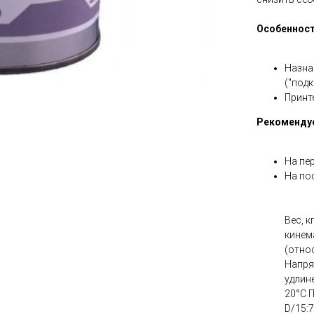
Особенност
Назна
("под
Принте
Рекомендуе
На пер
На пос
Вес, к
кинем
(отно
Напря
удлин
20°С 
D/15:7