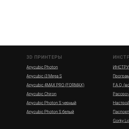
3D ПРИНТЕРЫ
ИНСТ
Anycubic Photon
ИНСТРУ
Anycubic i3 Mega S
Програм
Anycubic 4MAX PRO (FORMAX)
F.A.Q. (
Anycubic Chiron
Рассроч
Anycubic Photon S черный
Настро
Anycubic Photon S белый
Паспорт
Gorky Li