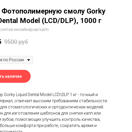
 Фотополимерную смолу Gorky
Dental Model (LCD/DLP), 1000 г
 снятия инлайнеров/капп
б
9500
руб
ть наличие
Gorky Liquid Dental Model LCD\DLP 1 кг - точный и
териал, отвечает высоким требованиям стабильности.
для стоматологических и ортодонтических моделей.
н для изготовления шаблонов для снятия капп или
 зубов, помогающих улучшить контроль качества,
больше комфорта при работе, сократить время и
естоимость.