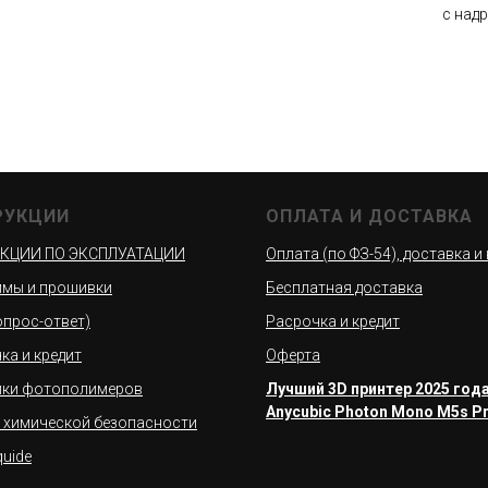
c над
РУКЦИИ
ОПЛАТА И ДОСТАВКА
КЦИИ ПО ЭКСПЛУАТАЦИИ
Оплата (по ФЗ-54), доставка и
мы и прошивки
Бесплатная доставка
вопрос-ответ)
Расрочка и кредит
ка и кредит
Оферта
йки фотополимеров
Лучший 3D принтер 2025 года
Anycubic Photon Mono M5s P
 химической безопасности
quide