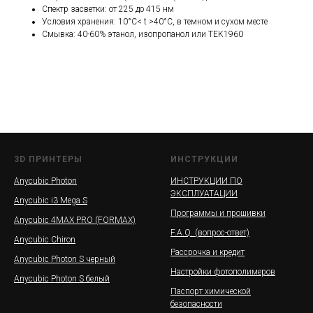
Спектр засветки: от 225 до 415 нм
Условия хранения: 10°C< t >40°C, в темном и сухом месте
Смывка: 40-60% этанол, изопропанол или TEK1960
3D ПРИНТЕРЫ
ИНСТРУКЦИИ
Anycubic Photon
ИНСТРУКЦИИ ПО
ЭКСПЛУАТАЦИИ
Anycubic i3 Mega S
Программы и прошивки
Anycubic 4MAX PRO (FORMAX)
F.A.Q. (вопрос-ответ)
Anycubic Chiron
Рассрочка и кредит
Anycubic Photon S черный
Настройки фотополимеров
Anycubic Photon S белый
Паспорт химической
безопасности