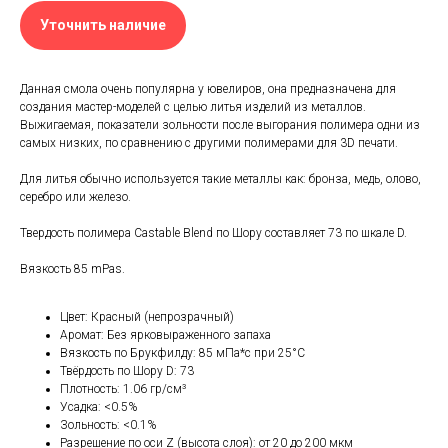
Уточнить наличие
Данная смола очень популярна у ювелиров, она предназначена для
создания мастер-моделей с целью литья изделий из металлов.
Выжигаемая, показатели зольности после выгорания полимера одни из
самых низких, по сравнению с другими полимерами для 3D печати.
Для литья обычно используется такие металлы как: бронза, медь, олово,
серебро или железо.
Твердость полимера Castable Blend по Шору составляет 73 по шкале D.
Вязкость 85 mPas.
Цвет: Красный (непрозрачный)
Аромат: Без ярковыраженного запаха
Вязкость по Брукфилду: 85 мПа*с при 25°C
Твёрдость по Шору D: 73
Плотность: 1.06 гр/см³
Усадка: <0.5%
Зольность: <0.1%
Разрешение по оси Z (высота слоя): от 20 до 200 мкм