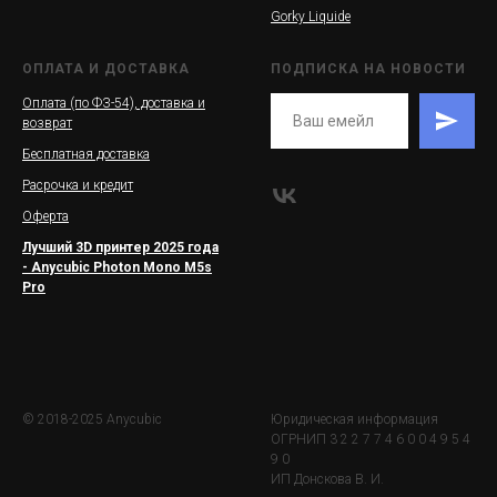
Gorky Liquide
ОПЛАТА И ДОСТАВКА
ПОДПИСКА НА НОВОСТИ
Оплата (по ФЗ-54), доставка и
возврат
Бесплатная доставка
Расрочка и кредит
Оферта
Лучший 3D принтер 2025 года
- Anycubic Photon Mono M5s
Pro
© 2018-2025 Anycubic
Юридическая информация
ОГРНИП 3 2 2 7 7 4 6 0 0 4 9 5 4
9 0
ИП Донскова В. И.