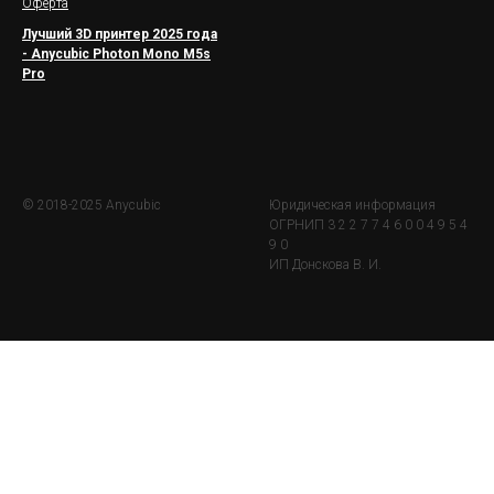
Оферта
Лучший 3D принтер 2025 года
- Anycubic Photon Mono M5s
Pro
© 2018-2025 Anycubic
Юридическая информация
ОГРНИП 3 2 2 7 7 4 6 0 0 4 9 5 4
9 0
ИП Донскова В. И.