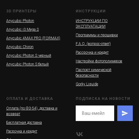
3D ПРИНТЕРЫ
ИНСТРУКЦИИ
Anycubic Photon
ИНСТРУКЦИИ ПО
ЭКСПЛУАТАЦИИ
Anycubic i3 Mega S
Программы и прошивки
Anycubic 4MAX PRO (FORMAX)
F.A.Q. (вопрос-ответ)
Anycubic Chiron
Рассрочка и кредит
Anycubic Photon S черный
Настройки фотополимеров
Anycubic Photon S белый
Паспорт химической
безопасности
Gorky Liquide
ОПЛАТА И ДОСТАВКА
ПОДПИСКА НА НОВОСТИ
Оплата (по ФЗ-54), доставка и
возврат
Бесплатная доставка
Расрочка и кредит