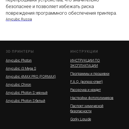
безопаснее и позволяет избежать риска
повреждения программного обеспечения принтера.
Anycubic Russia
3D ПРИНТЕРЫ
ИНСТРУКЦИИ
Anycubic Photon
ИНСТРУКЦИИ ПО
ЭКСПЛУАТАЦИИ
Anycubic i3 Mega S
Программы и прошивки
Anycubic 4MAX PRO (FORMAX)
F.A.Q. (вопрос-ответ)
Anycubic Chiron
Рассрочка и кредит
Anycubic Photon S черный
Настройки фотополимеров
Anycubic Photon S белый
Паспорт химической
безопасности
Gorky Liquide