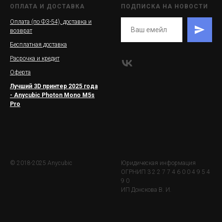
ОПЛАТА И ДОСТАВКА
ПОДПИСКА НА НОВОСТИ
Оплата (по ФЗ-54), доставка и
возврат
Бесплатная доставка
Расрочка и кредит
Оферта
Лучший 3D принтер 2025 года
- Anycubic Photon Mono M5s
Pro
© 2018-2025 Anycubic
Юридическая информация
ОГРНИП 3 2 2 7 7 4 6 0 0 4 9 5 4
9 0
ИП Донскова В. И.