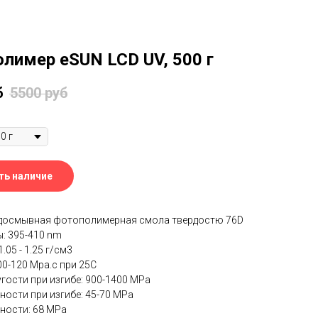
лимер eSUN LCD UV, 500 г
б
5500
руб
ть наличие
досмывная фотополимерная смола твердостю 76D
: 395-410 nm
.05 - 1.25 г/см3
00-120 Mpa.c при 25С
гости при изгибе: 900-1400 MPa
ности при изгибе: 45-70 MPa
ности: 68 MPa