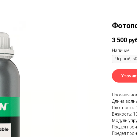
Фотопо
3 500
ру
Наличие
Уточни
Прочная во
Длина волны
Плотность: 1
Вязкость: 1
Модуль упру
Предел проч
Предел проч