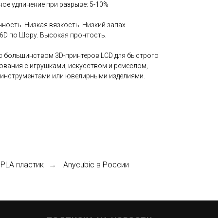
ое удлинение при разрыве: 5-10%
ность. Низкая вязкость. Низкий запах.
6D по Шору. Высокая прочтость.
с большинством 3D-принтеров LCD для быстрого
вания с игрушками, искусством и ремеслом,
инструментами или ювелирными изделиями.
 PLA пластик
Anycubic в России
→