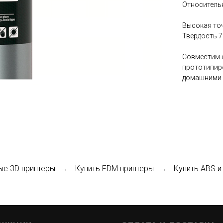
Относительн
Высокая точ
Твердость 7
Совместим 
прототипиро
домашними 
ые 3D принтеры
Купить FDM принтеры
Купить ABS и
→
→