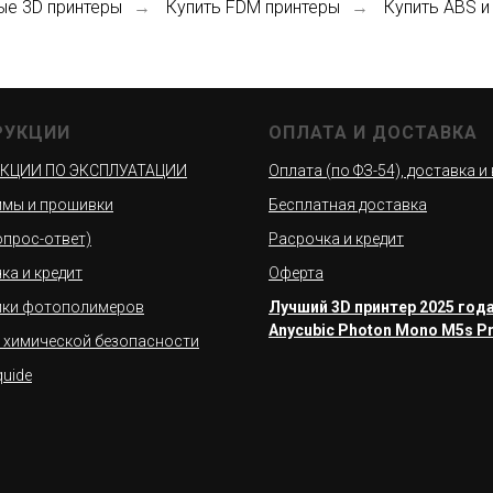
ые 3D принтеры
Купить FDM принтеры
Купить ABS и
→
→
РУКЦИИ
ОПЛАТА И ДОСТАВКА
КЦИИ ПО ЭКСПЛУАТАЦИИ
Оплата (по ФЗ-54), доставка и
мы и прошивки
Бесплатная доставка
вопрос-ответ)
Расрочка и кредит
ка и кредит
Оферта
йки фотополимеров
Лучший 3D принтер 2025 года
Anycubic Photon Mono M5s P
 химической безопасности
quide