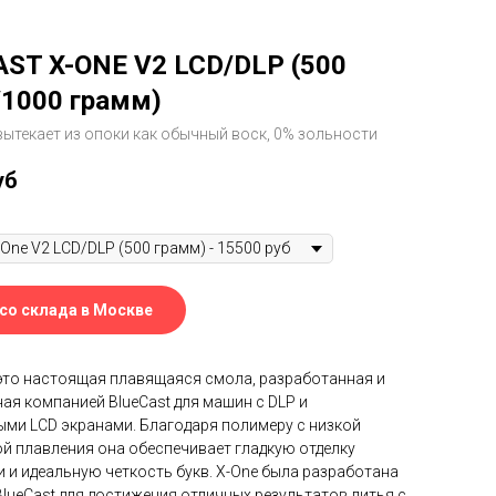
ST X-ONE V2 LCD/DLP (500
1000 грамм)
вытекает из опоки как обычный воск, 0% зольности
уб
 со склада в Москве
это настоящая плавящаяся смола, разработанная и
ая компанией BlueCast для машин с DLP и
ми LCD экранами. Благодаря полимеру с низкой
й плавления она обеспечивает гладкую отделку
 и идеальную четкость букв. X-One была разработана
lueCast для достижения отличных результатов литья с