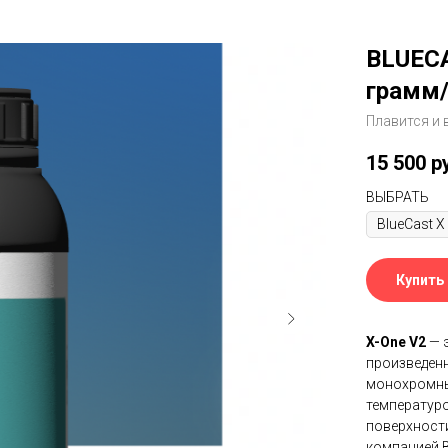
BLUECA
грамм/
Плавится и 
15 500
р
ВЫБРАТЬ
Купить
X-One V2
— 
произведенн
монохромны
температуро
поверхности
компанией B