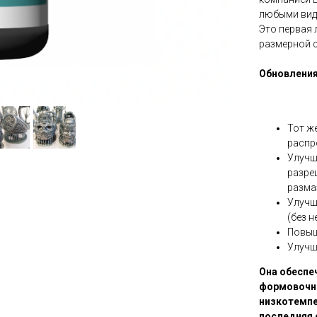
любыми вид
Это первая 
размерной 
Обновления
Тот же
распр
Улучш
разре
разма
Улучш
(без 
Повыш
Улучш
Она обеспе
формовочны
низкотемпе
последняя 