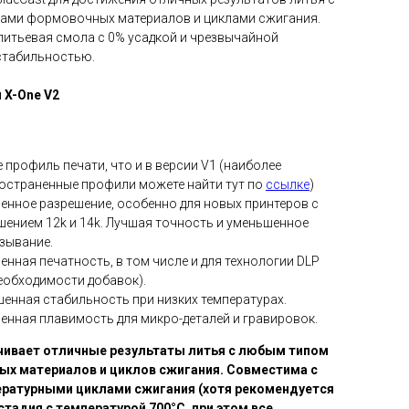
ами формовочных материалов и циклами сжигания.
литьевая смола с 0% усадкой и чрезвычайной
стабильностью.
 X-One V2
 профиль печати, что и в версии V1 (наиболее
остраненные профили можете найти тут по
ссылке
)
енное разрешение, особенно для новых принтеров с
шением 12k и 14k. Лучшая точность и уменьшенное
зывание.
енная печатность, в том числе и для технологии DLP
необходимости добавок).
енная стабильность при низких температурах.
енная плавимость для микро-деталей и гравировок.
чивает отличные результаты литья с любым типом
х материалов и циклов сжигания. Совместима с
ратурными циклами сжигания (хотя рекомендуется
стадия с температурой 700°C, при этом все