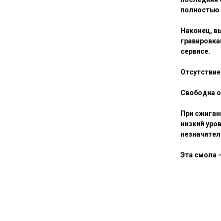
полностью 
Наконец, в
гравировка
сервисе.
Отсутствие
Свободна о
При сжиган
низкий уров
незначител
Эта смола 