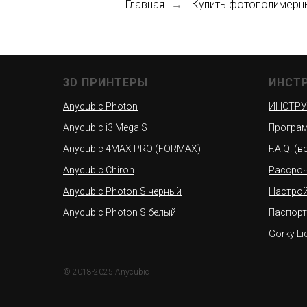
Главная
Купить фотополимерн
→
3D ПРИНТЕРЫ
ИНСТ
Anycubic Photon
ИНСТРУ
Anycubic i3 Mega S
Програм
Anycubic 4MAX PRO (FORMAX)
F.A.Q. (
Anycubic Chiron
Рассроч
Anycubic Photon S черный
Настро
Anycubic Photon S белый
Паспорт
Gorky Li
© 2018-2025 Anycubic