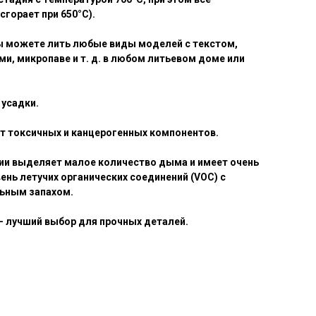
сгорает при 650°C).
ы можете лить любые виды моделей с текстом,
ми, микропаве и т. д. в любом литьевом доме или
 усадки.
т токсичных и канцерогенных компонентов.
ии выделяет малое количество дыма и имеет очень
ень летучих органических соединений (VOC) с
ьным запахом.
— лучший выбор для прочных деталей.